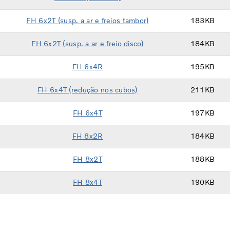
FH 6x2T
(susp. a ar e freios tambor)
183KB
FH 6x2T
(susp. a ar e freio disco)
184KB
FH 6x4R
195KB
FH 6x4T
(redução nos cubos)
211KB
FH 6x4T
197KB
FH 8x2R
184KB
FH 8x2T
188KB
FH 8x4T
190KB