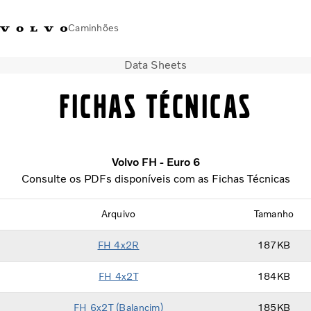
Caminhões
Data Sheets
Brasil
FICHAS TÉCNICAS
Caminhões
Seminovos
PEÇAS E SERVIÇOS
Volvo FH - Euro 6
Concessionárias
Consulte os PDFs disponíveis com as Fichas Técnicas
Imprensa
Sobre nós
Arquivo
Tamanho
Fale com a Volvo
FH 4x2R
187KB
FH 4x2T
184KB
FH 6x2T
(Balancim)
185KB