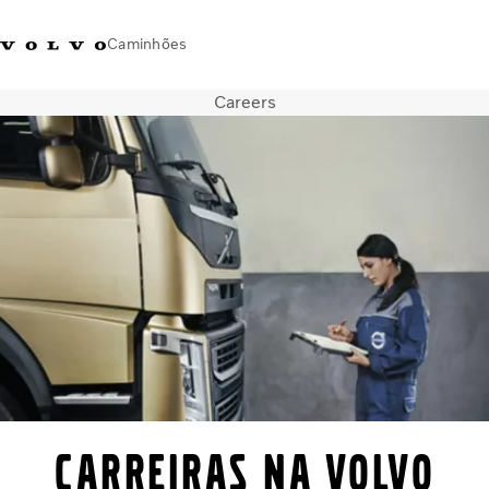
Caminhões
Careers
Brasil
Caminhões
Seminovos
PEÇAS E SERVIÇOS
Concessionárias
Imprensa
Sobre nós
Fale com a Volvo
Carreiras na Volvo