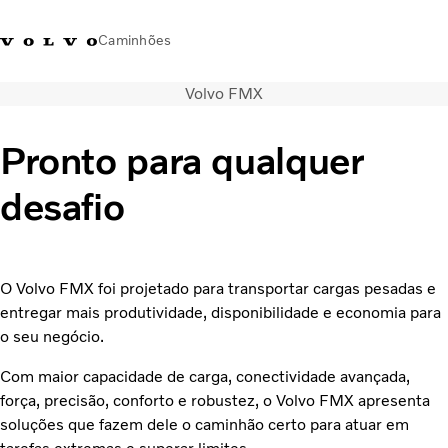
Caminhões
Volvo FMX
Brasil
Pronto para qualquer
Caminhões
desafio
Seminovos
PEÇAS E SERVIÇOS
Concessionárias
Imprensa
O Volvo FMX foi projetado para transportar cargas pesadas e
Sobre nós
entregar
mais produtividade, disponibilidade e economia para
Fale com a Volvo
o seu negócio.
Com maior capacidade de carga, conectividade avançada,
força, precisão, conforto e robustez, o Volvo FMX apresenta
soluções que fazem dele o caminhão certo para atuar em