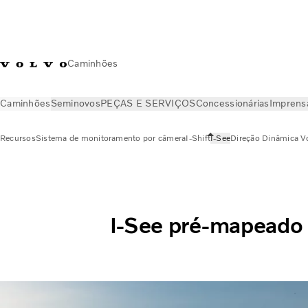
Caminhões
Caminhões
Seminovos
PEÇAS E SERVIÇOS
Concessionárias
Imprens
Recursos
Sistema de monitoramento por câmera
I-Shift
I-See
Direção Dinâmica V
Caminhões
Recursos
I-See
I-See pré-mapeado