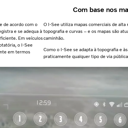
Com base nos ma
de de acordo com o
O I-See utiliza mapas comerciais de alt
egistra e se adequa à
topografia e curvas – e os mapas são at
ficiente. Em veículos
caminhão.
tatória, o I-See
Como o I-See se adapta à topografia e às
iente em termos
praticamente qualquer tipo de via públic