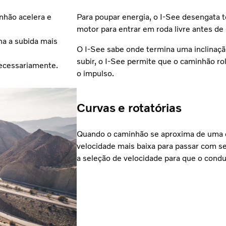
nhão acelera e
Para poupar energia, o I-See desengata t
motor para entrar em roda livre antes de
na a subida mais
O I-See sabe onde termina uma inclinaçã
subir, o I-See permite que o caminhão ro
necessariamente.
o impulso.
Curvas e rotatórias
Quando o caminhão se aproxima de uma c
velocidade mais baixa para passar com s
a seleção de velocidade para que o condut