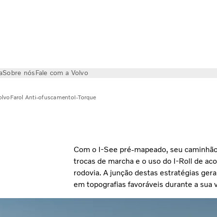
a
Sobre nós
Fale com a Volvo
olvo
Farol Anti-ofuscamento
I-Torque
Com o I-See pré-mapeado, seu caminhão 
trocas de marcha e o uso do I-Roll de ac
rodovia. A junção destas estratégias ge
em topografias favoráveis durante a sua 