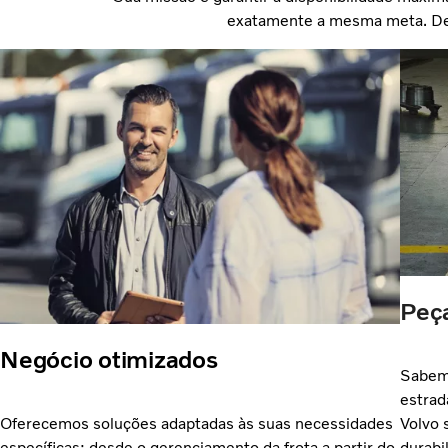
exatamente a mesma meta. Des
Peça
Negócio otimizados
Sabem
estrad
Volvo 
Oferecemos soluções adaptadas às suas necessidades
durabi
específicas; desde o gerenciamento da frota a partir do