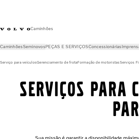
Caminhões
Caminhões
Seminovos
PEÇAS E SERVIÇOS
Concessionárias
Imprens
Serviço para veículos
Gerenciamento de frota
Formação de motoristas
Serviços F
Serviços para 
par
Sua missão é garantir a disponibilidade máxim