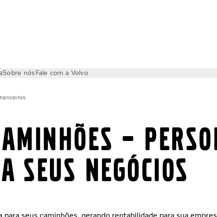
a
Sobre nós
Fale com a Volvo
inanceiros
caminhões – Perso
a seus negócios
a para seus caminhões, gerando rentabilidade para sua empresa