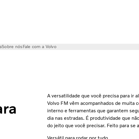
a
Sobre nós
Fale com a Volvo
A versatilidade que você precisa para ir 
ara
Volvo FM vêm acompanhados de muita co
interno e ferramentas que garantem segu
dia nas estradas. É produtividade que não
do jeito que você precisar. Feito para se
Versátil para rodar por tudo