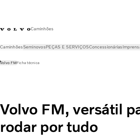
Caminhões
Caminhões
Seminovos
PEÇAS E SERVIÇOS
Concessionárias
Imprens
Volvo FM
Ficha técnica
Caminhões
Volvo FM
Volvo FM, versátil p
rodar por tudo