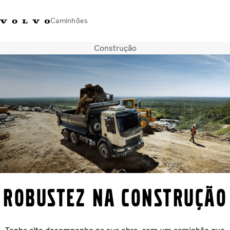
Caminhões
Construção
Brasil
Caminhões
Seminovos
PEÇAS E SERVIÇOS
Concessionárias
Imprensa
Sobre nós
Fale com a Volvo
robustez na construção