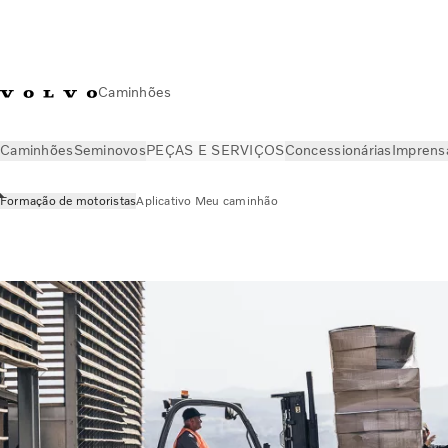
Caminhões
Caminhões
Seminovos
PEÇAS E SERVIÇOS
Concessionárias
Imprens
Formação de motoristas
Aplicativo Meu caminhão
PEÇAS E SERVIÇOS
Formação de motoristas
Transporte s