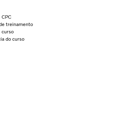
e CPC
de treinamento
 curso
ia do curso