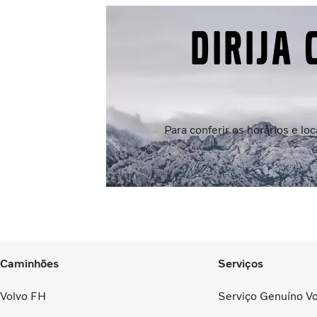
Dirija
Para conferir os horários e l
Caminhões
Serviços
Volvo FH
Serviço Genuíno Vo